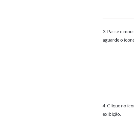
3. Passe o mous
aguarde o ícone
4. Clique no íc
exibição.