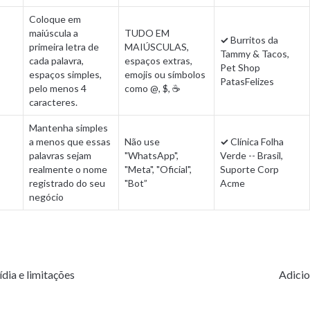
Coloque em 
maiúscula a 
TUDO EM 
✓
 Burritos da 
primeira letra de 
MAIÚSCULAS, 
Tammy & Tacos, 
cada palavra, 
espaços extras, 
Pet Shop 
espaços simples, 
emojis ou símbolos 
PatasFelizes
pelo menos 4 
como @, $, ☕
caracteres.
Mantenha simples 
a menos que essas 
Não use 
✓
 Clínica Folha 
palavras sejam 
"WhatsApp", 
Verde -- Brasil, 
realmente o nome 
"Meta", "Oficial", 
Suporte Corp 
registrado do seu 
"Bot”
Acme
negócio
dia e limitações
Adicio