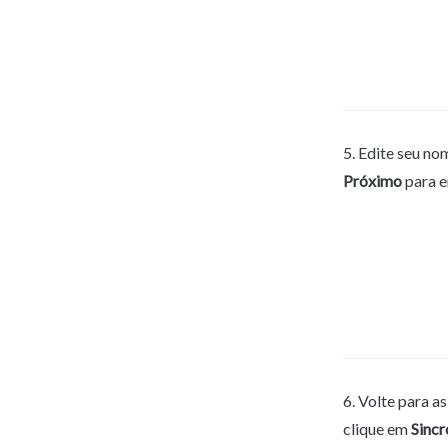
Próximo
 para 
6. Volte para a
clique em 
Sincr