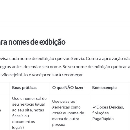
ra nomes de exibição
isa cada nome de exibição que você envia. Como a aprovação não 
egras antes de enviar seu nome. Se seu nome de exibição quebrar a
vão rejeitá-lo e você precisará recomeçar.
Boas práticas
O que NÃO fazer
Bom exemplo
Use o nome real do 
Use palavras 
seu negócio (igual 
genéricas como 
✓
 Doces Delícias, 
 
ao seu site, notas 
moda
 ou nome de 
Soluções 
fiscais ou 
marca de outra 
PagaRápido
documentos 
pessoa
legais)