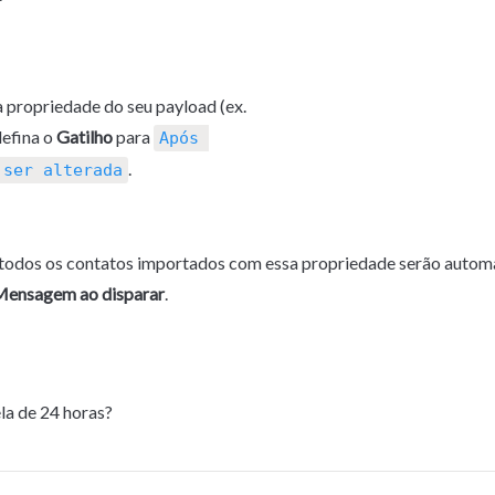
4. Adicione uma propriedade do seu payload (ex. 
defina o 
Gatilho
 para 
Após 
.
 ser alterada
 todos os contatos importados com essa propriedade serão autom
ensagem ao disparar
.
la de 24 horas?