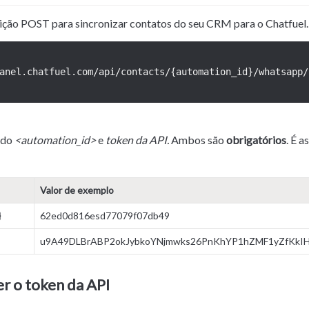
sição POST para sincronizar contatos do seu CRM para o Chatfuel.
anel.chatfuel.com/api/contacts/{automation_id}/whatsapp/
do 
<automation_id>
 e 
token da API.
 Ambos são 
obrigatórios
. É a
Valor de exemplo
}
62ed0d816esd77079f07db49
u9A49DLBrABP2okJybkoYNjmwks26PnKhYP1hZMF1yZfKkIH
r o token da API