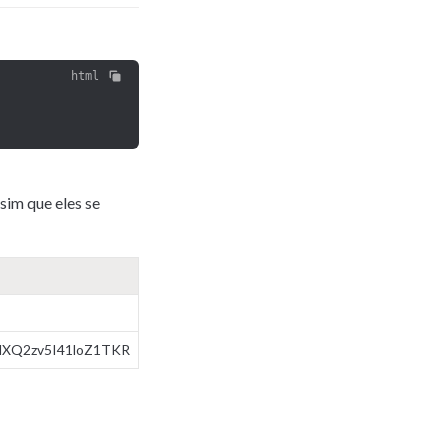
html
ssim que eles se 
XQ2zv5I41loZ1TKR