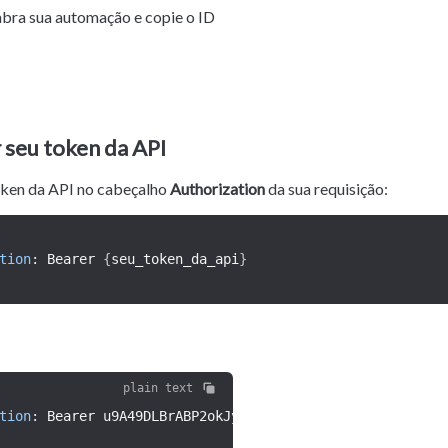
bra sua automação e copie o ID 
seu token da API
oken da API no cabeçalho 
Authorization
 da sua requisição:
tion
:
 Bearer 
{
seu_token_da_api
}
plain text
tion
:
 Bearer u9A49DLBrABP2okJybkoYNjmwks26PnKhYP1hZMF1yZ