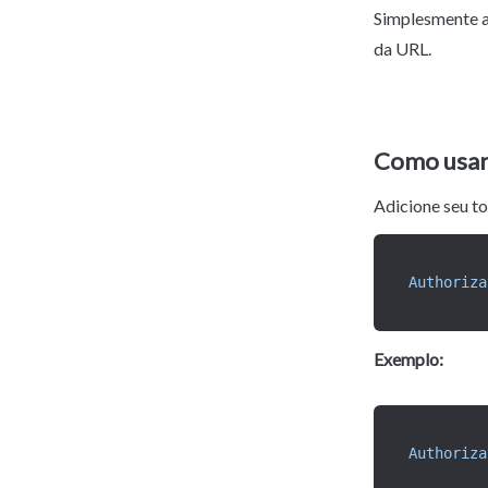
Simplesmente a
da URL.
Como usar 
Adicione seu t
Authoriza
Exemplo:
Authoriza