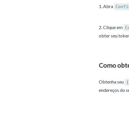
1. Abra 
Confi
2. Clique em 
C
obter seu token
Como obte
Obtenha seu 
{
endereços do s