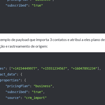
"subscribed"
:
"true"
emplo de payload que importa 3 contatos e atribui a eles plano de 
ição e rastreamento de origem:
es"
:
[
"+14154449977"
,
"+15551234567"
,
"+16047891234"
]
,
act_data"
:
{
properties"
:
{
"pricingPlan"
:
"business"
,
"subscribed"
:
"true"
,
"source"
:
"crm_import"