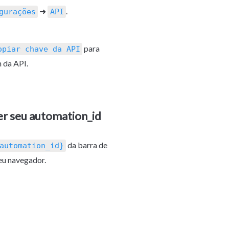
 ➜ 
.
gurações
API
 para 
opiar chave da API
 da API.
r seu automation_id
 da barra de 
automation_id}
eu navegador. 