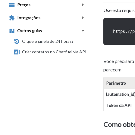
Preços
Use esta requi
Integrações
Outros guias
https://p
O que é janela de 24 horas?
Criar contatos no Chatfuel via API
Você precisará 
parecem:
Parâmetro
{automation_id
Token da API
Como obte