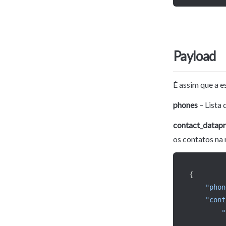
Payload
É assim que a e
phones
 – Lista
contact_datapr
os contatos na
{
"phon
"cont
"