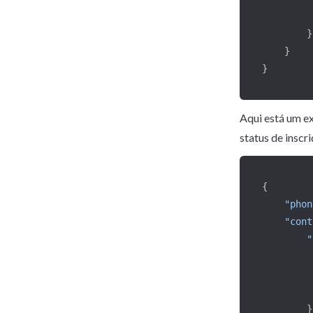
}
}
}
Aqui está um ex
status de inscr
{
"phon
"cont
"
}