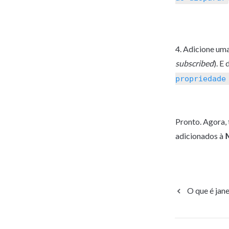
subscribed
). E 
propriedade
Pronto. Agora,
adicionados à 
M
O que é jane