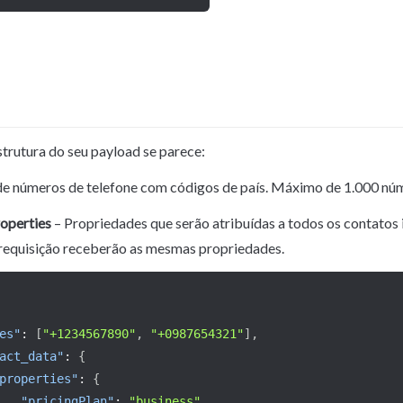
strutura do seu payload se parece:
 de números de telefone com códigos de país. Máximo de 1.000 núm
operties
 – Propriedades que serão atribuídas a todos os contatos
 requisição receberão as mesmas propriedades.
es"
:
[
"+1234567890"
,
"+0987654321"
]
,
act_data"
:
{
properties"
:
{
"pricingPlan"
:
"business"
,