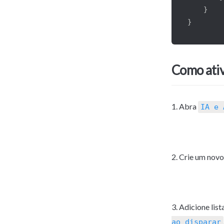
}
}
Como ativ
1. Abra 
IA e 
2. Crie um nov
3. Adicione lis
ao disparar