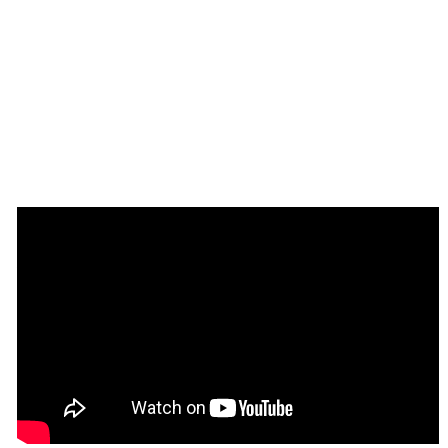
Antes de empezar
Para usar Calendar y que los recordatorios automáticos 
funcionen, necesitas:
Opción 1: Usar el número de WhatsApp de 
Chatfuel (configuración más rápida)