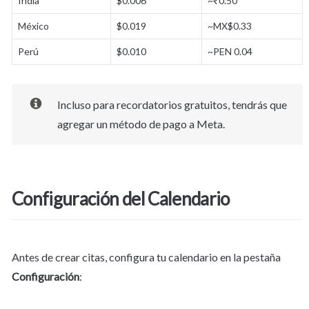
India
$0.006
~₹0.50
México
$0.019
~MX$0.33
Perú
$0.010
~PEN 0.04
Incluso para recordatorios gratuitos, tendrás que 
agregar un método de pago a Meta.
Configuración del Calendario
Antes de crear citas, configura tu calendario en la pestaña 
Configuración
: