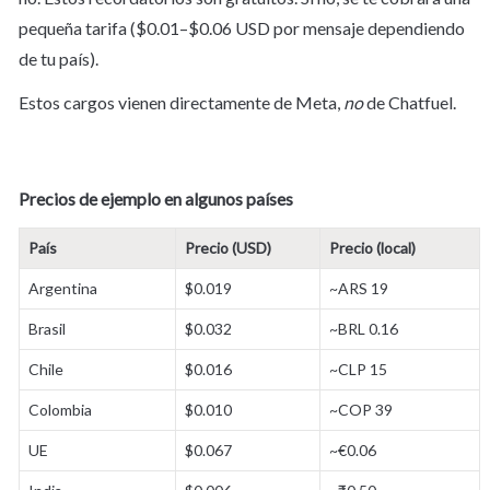
pequeña tarifa ($0.01–$0.06 USD por mensaje dependiendo 
de tu país).
Estos cargos vienen directamente de Meta, 
no
 de Chatfuel.
Precios de ejemplo en algunos países
País
Precio (USD)
Precio (local)
Argentina
$0.019
~ARS 19
Brasil
$0.032
~BRL 0.16
Chile
$0.016
~CLP 15
Colombia
$0.010
~COP 39
UE
$0.067
~€0.06