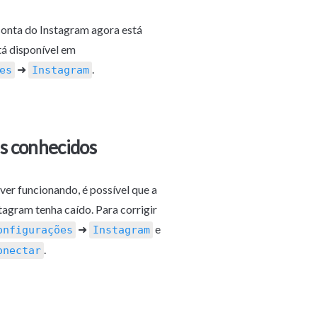
conta do Instagram agora está 
conectada e está disponível em 
 ➜ 
.
es
Instagram
s conhecidos
ver funcionando, é possível que a 
agram tenha caído. Para corrigir 
 ➜ 
 e 
onfigurações
Instagram
.
onectar