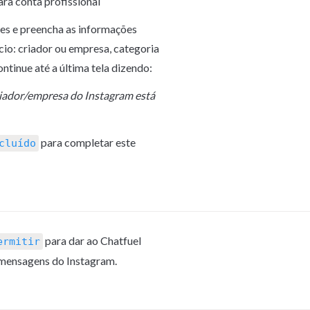
ra conta profissional
ões e preencha as informações 
io: criador ou empresa, categoria 
ontinue até a última tela dizendo:
iador/empresa do Instagram está 
 para completar este 
cluído
 para dar ao Chatfuel 
ermitir
 mensagens do Instagram.