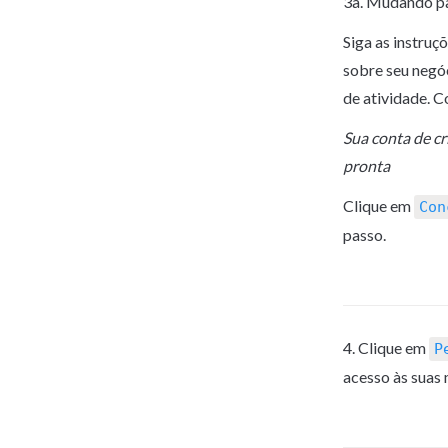
3a. Mudando pa
Siga as instruç
sobre seu negóc
de atividade. C
Sua conta de cr
pronta
Clique em 
Con
passo.
4. Clique em 
P
acesso às suas