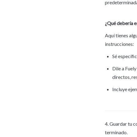
predeterminada
¿Qué debería e
Aquí tienes alg
instrucciones:
Sé específic
Dile a Fuely
directos, re
Incluye eje
4. Guardar tu c
terminado.