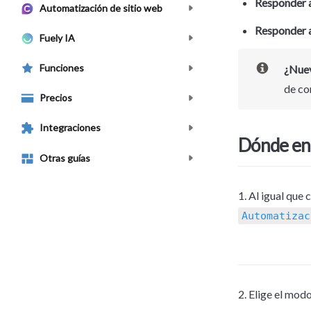
Responder a
Automatización de sitio web
Responder a
Fuely IA
Funciones
¿Nuev
de co
Precios
Integraciones
Dónde enc
Otras guías
Automatizac
2. Elige el modo