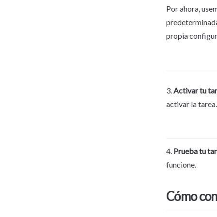
Por ahora, usem
predeterminada
propia configur
3. 
Activar tu ta
activar la tarea.
4. 
Prueba tu ta
funcione.
Cómo conf