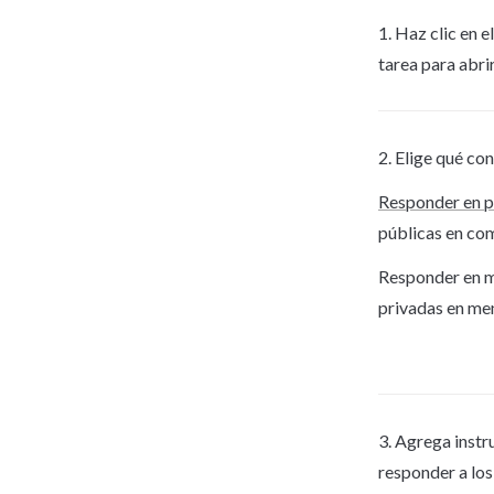
1. Haz clic en e
tarea para abri
2. Elige qué co
Responder en p
públicas en co
Responder en me
privadas en me
3. Agrega instr
responder a los 