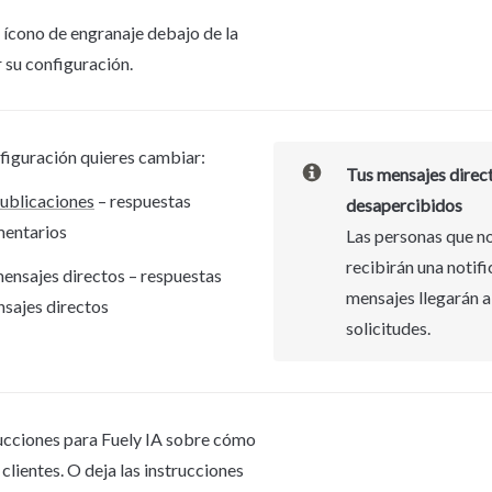
l ícono de engranaje debajo de la 
r su configuración.
nfiguración quieres cambiar:
Tus mensajes direct
ublicaciones
 – respuestas 
desapercibidos
mentarios
Las personas que no
recibirán una notifi
nsajes directos – respuestas 
mensajes llegarán a 
nsajes directos
solicitudes.
ucciones para Fuely IA sobre cómo 
clientes. O deja las instrucciones 