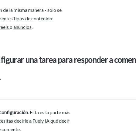
 de la misma manera - solo se 
enfocan en diferentes tipos de contenido: 
reels 
o 
anuncios
.
.
 configuración
. Esta es la parte más 
sitas decirle a Fuely IA qué decir 
e comente.