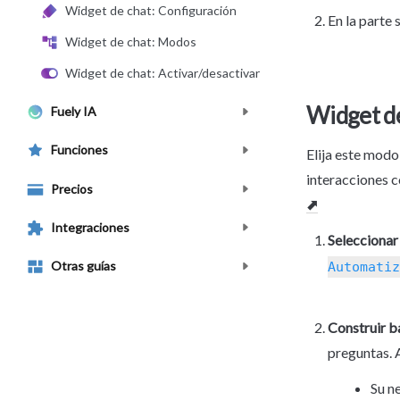
Widget de chat: Configuración
En la parte s
Widget de chat: Modos
Widget de chat: Activar/desactivar
Widget de
Fuely IA
Funciones
Elija este modo
interacciones c
Precios
⬈
Integraciones
Selecciona
Otras guías
Automatiz
Construir b
preguntas. 
Su n