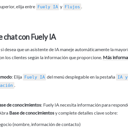
uperior, elija entre 
 y 
.
Fuely IA
Flujos
 chat con Fuely IA
 si desea que un asistente de IA maneje automáticamente la mayoría
on los clientes según la información que proporcione. 
Más informac
r modo
: Elija 
 del menú desplegable en la pestaña 
Fuely IA
IA y 
.
ación
ase de conocimientos
: Fuely IA necesita información para respond
Abra 
Base de conocimientos
 y complete detalles clave sobre:
egocio (nombre, información de contacto)