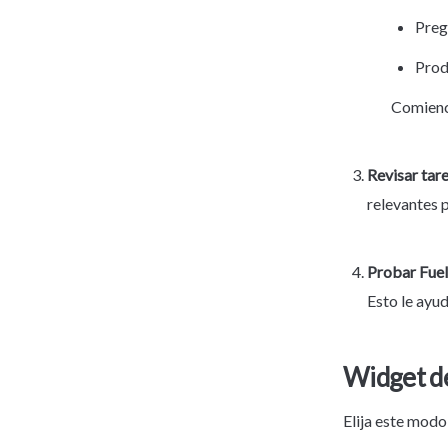
Preg
Prod
Comienc
Revisar tar
relevantes p
Probar Fuel
Esto le ayu
Widget de
Elija este modo