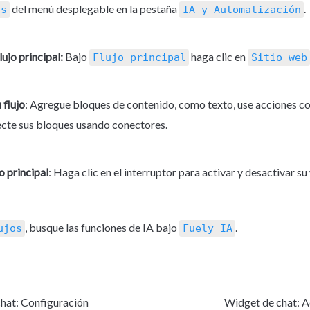
 del menú desplegable en la pestaña 
.
os
IA y Automatización
ujo principal:
 Bajo 
 haga clic en 
Flujo principal
Sitio web
 flujo
: Agregue bloques de contenido, como texto, use acciones c
ecte sus bloques usando conectores.
o principal
: Haga clic en el interruptor para activar y desactivar su
, busque las funciones de IA bajo 
.
ujos
Fuely IA
hat: Configuración
Widget de chat: A