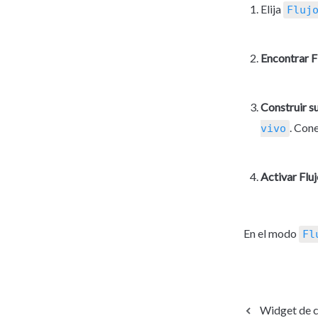
Elija 
Fluj
Encontrar Fl
Construir su
. Con
vivo
Activar Fluj
En el modo 
Fl
Widget de c